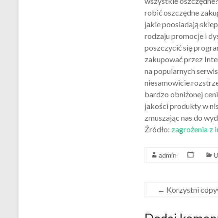
wszystkie oszczędne?
robić oszczędne zakup
jakie poosiadają skle
rodzaju promocje i d
poszczycić się progra
zakupować przez Inter
na popularnych serwi
niesamowicie rozstrze
bardzo obniżonej ceni
jakości produkty w ni
zmuszając nas do wyda
Źródło:
zagrożenia z 
admin
U
←
Korzystni copy