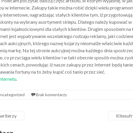
 Polecam poczytać dalszą część artkułu, w którym wyjaśnię, w j
y w internecie. Zakupy takie można robić dzięki wielu programo
py internetowe, nagradzając stałych klientów tym, iż przygotowuj
yskonty na wybrany asortyment sklepu. Dlatego należy kupować w
mami lojalnościowymi dla stałych klientów. Drugim sposobem na t
net jest wypatrywanie wszelakiego rodzaju reklamy, jaki codzien
sach aukcyjnych, którego nazwę kojarzy nieomalże właściwie każd
nią markę. Na tej stronie aukcyjnej można każdego dnia spostrze
e, co przyciąga wielu klientów i w taki obecnie sposób można zy
skich cenach, powodując iż nasze zakupy przez Internet będą tanie 
wania fortuny na to żeby kupić coś tanio przez sieć.
internetu
.
ncategorized
Brak komentarzy
writerzy
Kitesuf