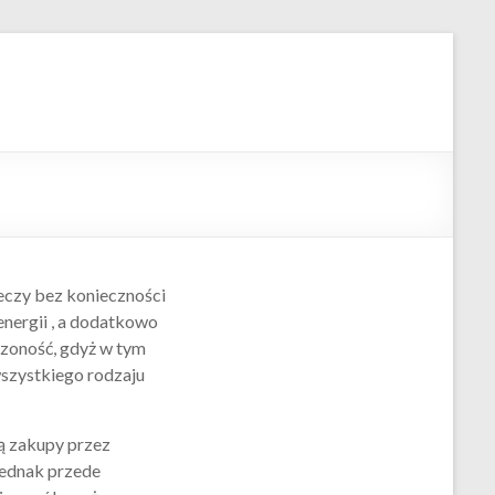
zeczy bez konieczności
nergii , a dodatkowo
czoność, gdyż w tym
wszystkiego rodzaju
ą zakupy przez
 jednak przede