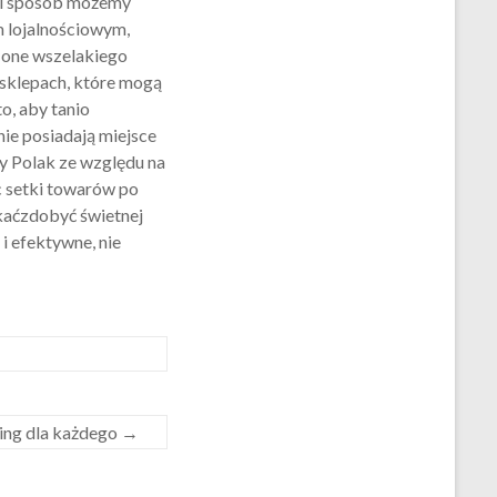
aki sposób możemy
m lojalnościowym,
ą one wszelakiego
 sklepach, które mogą
o, aby tanio
nie posiadają miejsce
y Polak ze względu na
c setki towarów po
skaćzdobyć świetnej
i efektywne, nie
ring dla każdego
→