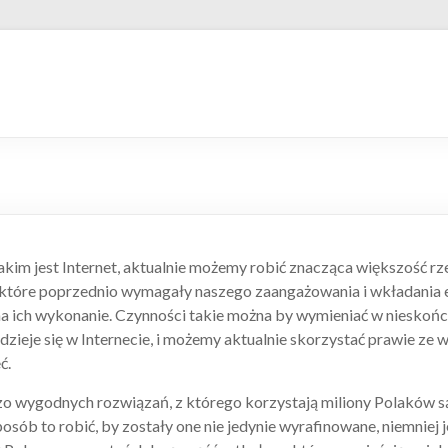
akim jest Internet, aktualnie możemy robić znacząca większość r
które poprzednio wymagały naszego zaangażowania i wkładania e
 na ich wykonanie. Czynności takie można by wymieniać w nieskoń
zieje się w Internecie, i możemy aktualnie skorzystać prawie ze 
ć.
zo wygodnych rozwiązań, z którego korzystają miliony Polaków s
 sposób to robić, by zostały one nie jedynie wyrafinowane, niemniej