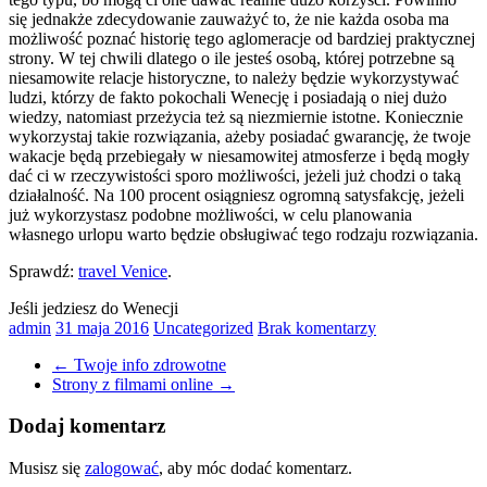
się jednakże zdecydowanie zauważyć to, że nie każda osoba ma
możliwość poznać historię tego aglomeracje od bardziej praktycznej
strony. W tej chwili dlatego o ile jesteś osobą, której potrzebne są
niesamowite relacje historyczne, to należy będzie wykorzystywać
ludzi, którzy de fakto pokochali Wenecję i posiadają o niej dużo
wiedzy, natomiast przeżycia też są niezmiernie istotne. Koniecznie
wykorzystaj takie rozwiązania, ażeby posiadać gwarancję, że twoje
wakacje będą przebiegały w niesamowitej atmosferze i będą mogły
dać ci w rzeczywistości sporo możliwości, jeżeli już chodzi o taką
działalność. Na 100 procent osiągniesz ogromną satysfakcję, jeżeli
już wykorzystasz podobne możliwości, w celu planowania
własnego urlopu warto będzie obsługiwać tego rodzaju rozwiązania.
Sprawdź:
travel Venice
.
Jeśli jedziesz do Wenecji
admin
31 maja 2016
Uncategorized
Brak komentarzy
←
Twoje info zdrowotne
Strony z filmami online
→
Dodaj komentarz
Musisz się
zalogować
, aby móc dodać komentarz.