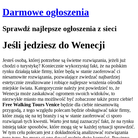
Darmowe ogłoszenia
Sprawdź najlepsze ogłoszenia z sieci
Jeśli jedziesz do Wenecji
Jesteś osobą, której potrzebne są świetne rozwiązania, jeżeli już
chodzi o turystykę? Koniecznie wykorzystaj fakt, że na polskim
rynku działają takie firmy, które będą w stanie zaoferować ci
niesamowite rozwiązania, pozwalające zwiedzać najbardziej
estetycznie zrealizowane i robiące najlepsze wrażenia ośrodki
miejskie świata. Kategorycznie należy jest powiedzieć to, że
Wenecja może zaskakiwać ogromem swoich widoków, to
niezwykłe miasto ma możliwość być zobaczone także przez ciebie!
Free Walking Tours Venice
będzie dla ciebie niesamowitą
przygodą, z tego względu polecam będzie obsługiwać takie firmy,
które znają się na tej branży i są w stanie zaoferować ci sporo
rozwiązań tych kwestii. Warto jest tutaj zaznaczyć fakt, że na rynku
istnieją takie sposobów, które mogą się w każdej sytuacji sprawdzić.
W tym celu polecam jest z dokładnością analizować rozwiązania
tego typu, bo mogą ci one dawać realnie dużo korzyści. Powinno