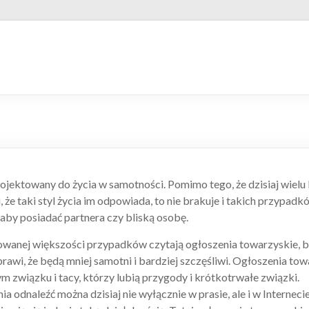
ojektowany do życia w samotności. Pomimo tego, że dzisiaj wielu lu
, że taki styl życia im odpowiada, to nie brakuje i takich przypad
 aby posiadać partnera czy bliską osobę.
owanej większości przypadków czytają ogłoszenia towarzyskie, b
rawi, że będą mniej samotni i bardziej szczęśliwi. Ogłoszenia towa
ym związku i tacy, którzy lubią przygody i krótkotrwałe związki.
a odnaleźć można dzisiaj nie wyłącznie w prasie, ale i w Internecie