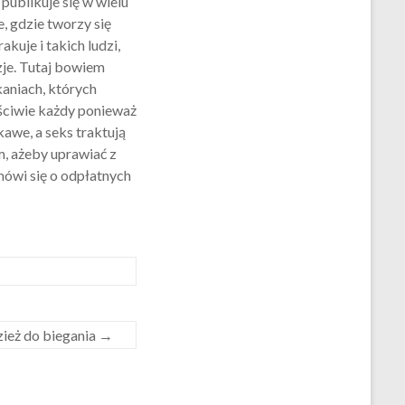
 publikuje się w wielu
, gdzie tworzy się
akuje i takich ludzi,
zje. Tutaj bowiem
kaniach, których
aściwie każdy ponieważ
kawe, a seks traktują
m, ażeby uprawiać z
 mówi się o odpłatnych
zież do biegania
→