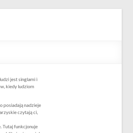
dzi jest singlami i
ków, kiedy ludziom
o posiadają nadzieje
rzyskie czytają ci,
. Tutaj funkcjonuje