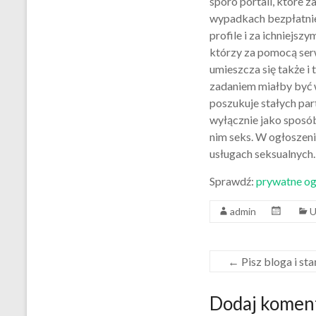
sporo portali, które z
wypadkach bezpłatnie
profile i za ichniejsz
którzy za pomocą ser
umieszcza się także i
zadaniem miałby być w
poszukuje stałych part
wyłącznie jako sposób
nim seks. W ogłoszeni
usługach seksualnych.
Sprawdź:
prywatne og
admin
U
←
Pisz bloga i sta
Dodaj komen