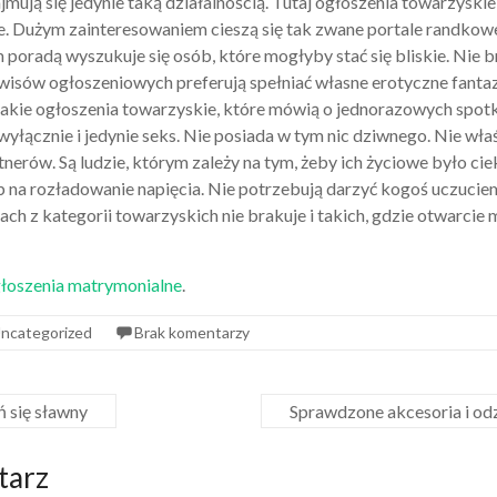
ajmują się jedynie taką działalnością. Tutaj ogłoszenia towarzyskie
. Dużym zainteresowaniem cieszą się tak zwane portale randkowe
ym poradą wyszukuje się osób, które mogłyby stać się bliskie. Nie br
wisów ogłoszeniowych preferują spełniać własne erotyczne fanta
 takie ogłoszenia towarzyskie, które mówią o jednorazowych spot
yłącznie i jedynie seks. Nie posiada w tym nic dziwnego. Nie wł
nerów. Są ludzie, którym zależy na tym, żeby ich życiowe było cie
 na rozładowanie napięcia. Nie potrzebują darzyć kogoś uczucie
ach z kategorii towarzyskich nie brakuje i takich, gdzie otwarcie
łoszenia matrymonialne
.
ncategorized
Brak komentarzy
ń się sławny
Sprawdzone akcesoria i od
tarz