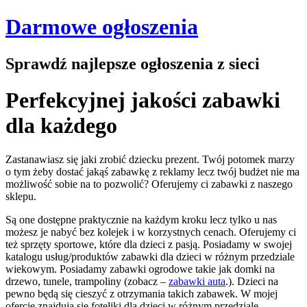
Darmowe ogłoszenia
Sprawdź najlepsze ogłoszenia z sieci
Perfekcyjnej jakości zabawki
dla każdego
Zastanawiasz się jaki zrobić dziecku prezent. Twój potomek marzy
o tym żeby dostać jakąś zabawkę z reklamy lecz twój budżet nie ma
możliwość sobie na to pozwolić? Oferujemy ci zabawki z naszego
sklepu.
Są one dostępne praktycznie na każdym kroku lecz tylko u nas
możesz je nabyć bez kolejek i w korzystnych cenach. Oferujemy ci
też sprzęty sportowe, które dla dzieci z pasją. Posiadamy w swojej
katalogu usług/produktów zabawki dla dzieci w różnym przedziale
wiekowym. Posiadamy zabawki ogrodowe takie jak domki na
drzewo, tunele, trampoliny (zobacz –
zabawki auta
.). Dzieci na
pewno będą się cieszyć z otrzymania takich zabawek. W mojej
ofercie znajdują się foteliki dla dzieci w różnym przedziale