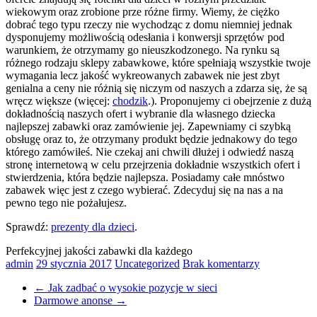
wiekowym oraz zrobione prze różne firmy. Wiemy, że ciężko
dobrać tego typu rzeczy nie wychodząc z domu niemniej jednak
dysponujemy możliwością odesłania i konwersji sprzętów pod
warunkiem, że otrzymamy go nieuszkodzonego. Na rynku są
różnego rodzaju sklepy zabawkowe, które spełniają wszystkie twoje
wymagania lecz jakość wykreowanych zabawek nie jest zbyt
genialna a ceny nie różnią się niczym od naszych a zdarza się, że są
wręcz większe (więcej:
chodzik
.). Proponujemy ci obejrzenie z dużą
dokładnością naszych ofert i wybranie dla własnego dziecka
najlepszej zabawki oraz zamówienie jej. Zapewniamy ci szybką
obsługę oraz to, że otrzymany produkt będzie jednakowy do tego
którego zamówiłeś. Nie czekaj ani chwili dłużej i odwiedź naszą
stronę internetową w celu przejrzenia dokładnie wszystkich ofert i
stwierdzenia, która będzie najlepsza. Posiadamy całe mnóstwo
zabawek więc jest z czego wybierać. Zdecyduj się na nas a na
pewno tego nie pożałujesz.
Sprawdź:
prezenty dla dzieci
.
Perfekcyjnej jakości zabawki dla każdego
admin
29 stycznia 2017
Uncategorized
Brak komentarzy
←
Jak zadbać o wysokie pozycje w sieci
Darmowe anonse
→