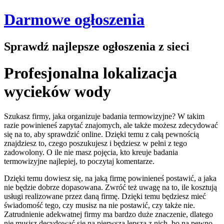
Darmowe ogłoszenia
Sprawdź najlepsze ogłoszenia z sieci
Profesjonalna lokalizacja
wycieków wody
Szukasz firmy, jaka organizuje badania termowizyjne? W takim
razie powinieneś zapytać znajomych, ale także możesz zdecydować
się na to, aby sprawdzić online. Dzięki temu z całą pewnością
znajdziesz to, czego poszukujesz i będziesz w pełni z tego
zadowolony. O ile nie masz pojęcia, kto kreuje badania
termowizyjne najlepiej, to poczytaj komentarze.
Dzięki temu dowiesz się, na jaką firmę powinieneś postawić, a jaka
nie będzie dobrze dopasowana. Zwróć też uwagę na to, ile kosztują
usługi realizowane przez daną firmę. Dzięki temu będziesz mieć
świadomość tego, czy musisz na nie postawić, czy także nie.
Zatrudnienie adekwatnej firmy ma bardzo duże znaczenie, dlatego
nie musisz decydować się na pierwszą lepszą z nich, bo na pewno