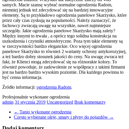
samych. Macie szansę wybrać normalne ogrodzenia Radom,
niemniej jednak też zdecydować się na bardziej innowacyjne
elementy. Są to przykładowo ogrodzenia panelowe Skarżysko, które
przez cały czas zyskują na popularności. Należy zaznaczyć, że
fachowcy zwracają uwagę na wszystkie, nawet najmniejsze
szczegóły. Jakie ogrodzenia panelowe Skarżysko mają zalety?
Między innymi to trwała , a oprócz tego solidna konstrukcja na
uszkodzenia i czynniki atmosferyczne. Poza tym takie elementy są
w rzeczywistości bardzo eleganckie. Oco więcej ogrodzenia
panelowe Skarżysko to również 2 warianty ochrony antykorozyjnej,
a też bardzo dobry stosunek jakości do ceny. Na uwagę zwraca też
fakt, że Klienci mogą zdecydować się na różnorakie kolory. To
również powoduje, że zadowolenie ze współpracy z takimi firmami
jest na bardzo bardzo wysokim poziomie. Dla każdego powinna to
być cenna informacja.
Źródło informacji:
ogrodzenia Radom
.
Profesjonalnie wykonane ogrodzenia
admin
31 stycznia 2019
Uncategorized
Brak komentarzy
←
Tanio wykonane ogrodzenia
Często wybierane oleje, smary i płyny do pojazdów
→
Dodaj komentarz