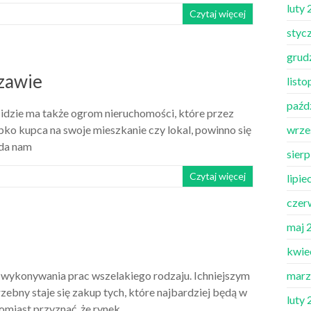
luty
Czytaj więcej
styc
grud
zawie
list
paźd
 idzie ma także ogrom nieruchomości, które przez
bko kupca na swoje mieszkanie czy lokal, powinno się
wrze
uda nam
sier
Czytaj więcej
lipie
czer
maj 
kwie
 wykonywania prac wszelakiego rodzaju. Ichniejszym
marz
bny staje się zakup tych, które najbardziej będą w
luty
tomiast przyznać, że rynek