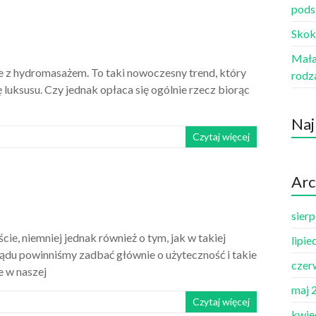
pods
Skok
Mała 
e z hydromasażem. To taki nowoczesny trend, który
rodz
ksusu. Czy jednak opłaca się ogólnie rzecz biorąc
Naj
Czytaj więcej
Arc
sier
cie, niemniej jednak również o tym, jak w takiej
lipie
ądu powinniśmy zadbać głównie o użyteczność i takie
czer
 w naszej
maj 
Czytaj więcej
kwie