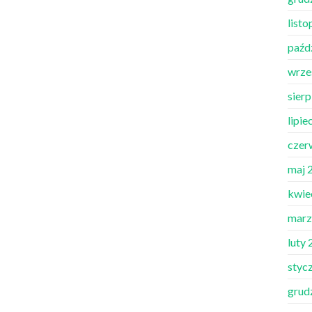
list
paźd
wrze
sier
lipie
czer
maj 
kwie
marz
luty
styc
grud