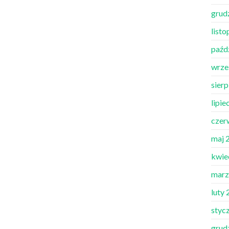
grud
list
paźd
wrze
sier
lipie
czer
maj 
kwie
marz
luty
styc
grud