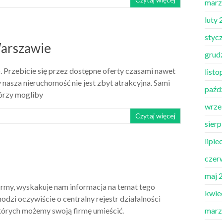
marz
luty
styc
Warszawie
grud
. Przebicie się przez dostępne oferty czasami nawet
list
nasza nieruchomość nie jest zbyt atrakcyjna. Sami
paźd
tórzy mogliby
wrze
Czytaj więcej
sier
lipie
czer
maj 
irmy, wyskakuje nam informacja na temat tego
kwie
odzi oczywiście o centralny rejestr działalności
których możemy swoją firmę umieścić.
marz