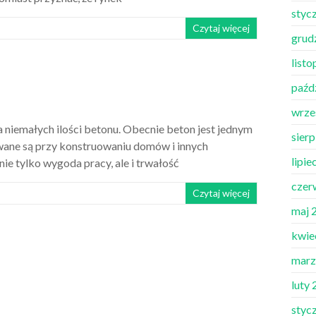
styc
Czytaj więcej
grud
list
paźd
wrze
niemałych ilości betonu. Obecnie beton jest jednym
sier
wane są przy konstruowaniu domów i innych
lipie
nie tylko wygoda pracy, ale i trwałość
czer
Czytaj więcej
maj 
kwie
marz
luty
styc