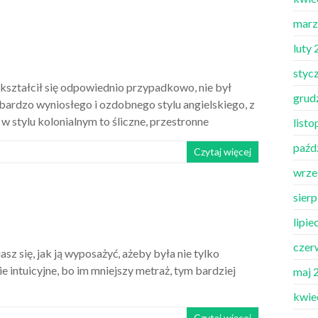
marz
luty
styc
ykształcił się odpowiednio przypadkowo, nie był
grud
ardzo wyniosłego i ozdobnego stylu angielskiego, z
w stylu kolonialnym to śliczne, przestronne
list
paźd
Czytaj więcej
wrze
sier
lipie
czer
z się, jak ją wyposażyć, ażeby była nie tylko
kie intuicyjne, bo im mniejszy metraż, tym bardziej
maj 
kwie
Czytaj więcej