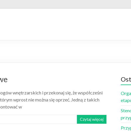
owe
Ost
logów wnętrzarskich i przekonaj się, że współcześni
Orga
tórym wprost nie można się oprzeć. Jedną z takich
etap
amontować w
Sten
przy
Czytaj więcej
Przy