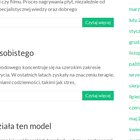
 czy filmu. Proces nagrywania płyt, niezależnie od
pecjalistycznej wiedzy oraz dobrego
marz
luty
Czytaj więcej
styc
grud
sobistego
list
paźd
odowego koncentruje się na szerokim zakresie
cia. W ostatnich latach zyskały na znaczeniu terapie,
wrze
mi codzienności, takimi jak stres,
sier
Czytaj więcej
lipie
czer
maj 
ziała ten model
kwie