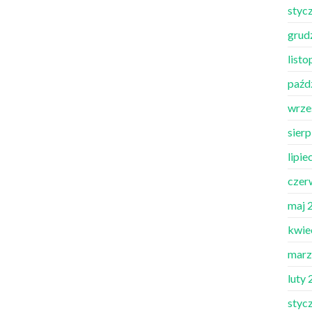
styc
grud
list
paźd
wrze
sier
lipie
czer
maj 
kwie
marz
luty
styc