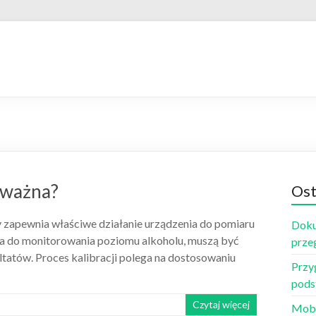
t ważna?
Ost
 zapewnia właściwe działanie urządzenia do pomiaru
Doku
zia do monitorowania poziomu alkoholu, muszą być
prze
ltatów. Proces kalibracji polega na dostosowaniu
Przy
pods
Czytaj więcej
Mobi