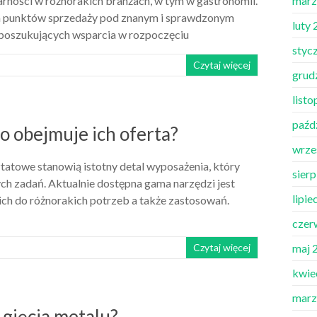
arności w różnorakich branżach, w tym w gastronomii.
marz
ch punktów sprzedaży pod znanym i sprawdzonym
luty
 poszukujących wsparcia w rozpoczęciu
styc
Czytaj więcej
grud
list
paźd
o obejmuje ich oferta?
wrze
tatowe stanowią istotny detal wyposażenia, który
sier
h zadań. Aktualnie dostępna gama narzędzi jest
lipie
ch do różnorakich potrzeb a także zastosowań.
czer
Czytaj więcej
maj 
kwie
marz
i gięcia metalu?