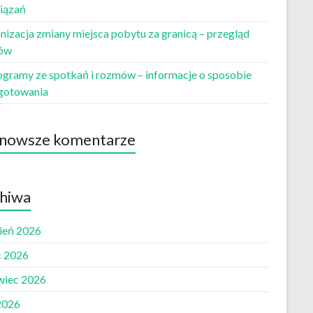
iązań
nizacja zmiany miejsca pobytu za granicą – przegląd
ów
ogramy ze spotkań i rozmów – informacje o sposobie
gotowania
nowsze komentarze
hiwa
pień 2026
c 2026
wiec 2026
2026