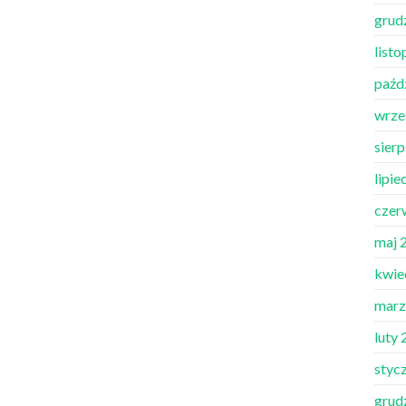
grud
list
paźd
wrze
sier
lipie
czer
maj 
kwie
marz
luty
styc
grud