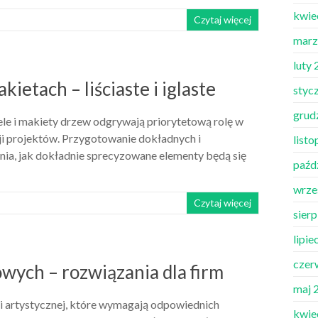
kwie
Czytaj więcej
marz
luty
etach – liściaste i iglaste
styc
grud
ele i makiety drzew odgrywają priorytetową rolę w
cji projektów. Przygotowanie dokładnych i
list
nia, jak dokładnie sprecyzowane elementy będą się
paźd
wrze
Czytaj więcej
sier
lipie
czer
wych – rozwiązania dla firm
maj 
ci artystycznej, które wymagają odpowiednich
kwie