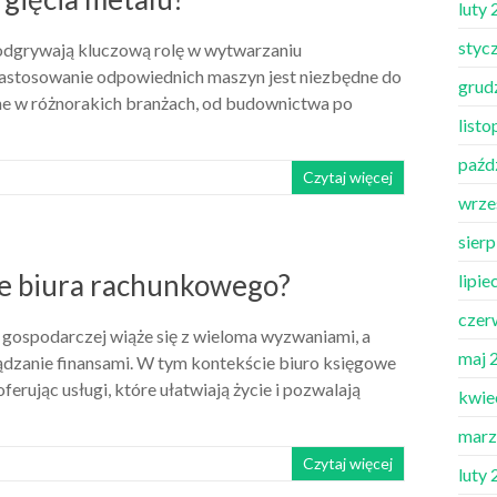
luty
styc
 odgrywają kluczową rolę w wytwarzaniu
astosowanie odpowiednich maszyn jest niezbędne do
grud
ane w różnorakich branżach, od budownictwa po
list
paźd
Czytaj więcej
wrze
sier
ze biura rachunkowego?
lipie
czer
 gospodarczej wiąże się z wieloma wyzwaniami, a
maj 
ądzanie finansami. W tym kontekście biuro księgowe
erując usługi, które ułatwiają życie i pozwalają
kwie
marz
Czytaj więcej
luty