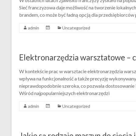
W ostatnich latach zjawisko franczyzy zyskało na popul
Sieć franczyzowa daje możliwość na tworzenie lokalny
brandem, co może być ładną opcją dla przedsiębiorców
admin
Uncategorized
Elektronarzędzia warsztatowe – c
W kontekście prac w warsztacie elektronarzędzia warsz
wpływa na funkcjonalność a także precyzję wykonywanyc
nieprawdopodobnie szeroka, co pozwala dostosowanie i
Wśród najpopularniejszych elektronarzędzi
admin
Uncategorized
Jakie są rodzaje maszyn do cięcia 