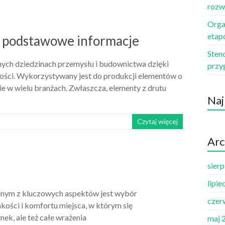
rozw
Orga
etap
– podstawowe informacje
Sten
nych dziedzinach przemysłu i budownictwa dzięki
przy
ości. Wykorzystywany jest do produkcji elementów o
cie w wielu branżach. Zwłaszcza, elementy z drutu
Naj
Czytaj więcej
Arc
sier
lipie
ednym z kluczowych aspektów jest wybór
czer
ości i komfortu miejsca, w którym się
nek, ale też całe wrażenia
maj 