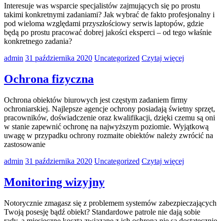
Interesuje was wsparcie specjalistów zajmujących się po prostu
takimi konkretnymi zadaniami? Jak wybrać de fakto profesjonalny i
pod wieloma względami przyszłościowy serwis laptopów, gdzie
będą po prostu pracować dobrej jakości eksperci – od tego właśnie
konkretnego zadania?
admin
31 października 2020
Uncategorized
Czytaj więcej
Ochrona fizyczna
Ochrona obiektów biurowych jest częstym zadaniem firmy
ochroniarskiej. Najlepsze agencje ochrony posiadają świetny sprzęt,
pracowników, doświadczenie oraz kwalifikacji, dzięki czemu są oni
w stanie zapewnić ochronę na najwyższym poziomie. Wyjątkową
uwagę w przypadku ochrony rozmaite obiektów należy zwrócić na
zastosowanie
admin
31 października 2020
Uncategorized
Czytaj więcej
Monitoring wizyjny
Notorycznie zmagasz się z problemem systemów zabezpieczających
Twoją posesję bądź obiekt? Standardowe patrole nie dają sobie
rady, a miesięczne koszta związane z ich ochroną nie są dostatecznie