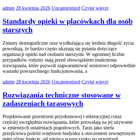
admin
28 kwietnia 2026
Uncategorized
Czytaj więcej
Standardy opieki w placówkach dla osób
starszych
Zmiany demograficzne oraz wydłużająca się średnia długość życia
powodują, że bardzo często ukazują się pytania dotyczące
organizacji opieki nad osobami starszymi. W ogromnej liczbie
przypadków rodziny stają przed obowiązkiem znalezienia
rozwiązania, które pozwoli zagwarantować seniorowi odpowiednie
warunki powszechnego funkcjonowania, a
admin
28 kwietnia 2026
Uncategorized
Czytaj więcej
Rozwiązania techniczne stosowane w
zadaszeniach tarasowych
Projektowanie przestrzeni przydomowej i rekreacyjnej coraz
częściej uwzględnia rozwiązania, które pozwalają na jej używanie
w zmiennych ustaleniach pogodowych. Taras jako strefa
przejściowa pośród wnętrzem budynku a otoczeniem zewnętrznym
pełni różne funkcje, od miejsca wypoczynku po przestrzeń