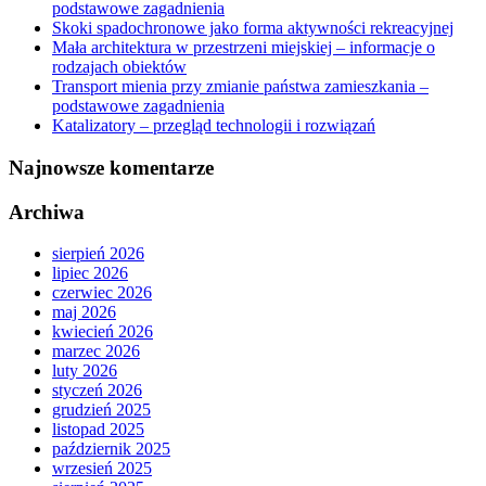
podstawowe zagadnienia
Skoki spadochronowe jako forma aktywności rekreacyjnej
Mała architektura w przestrzeni miejskiej – informacje o
rodzajach obiektów
Transport mienia przy zmianie państwa zamieszkania –
podstawowe zagadnienia
Katalizatory – przegląd technologii i rozwiązań
Najnowsze komentarze
Archiwa
sierpień 2026
lipiec 2026
czerwiec 2026
maj 2026
kwiecień 2026
marzec 2026
luty 2026
styczeń 2026
grudzień 2025
listopad 2025
październik 2025
wrzesień 2025