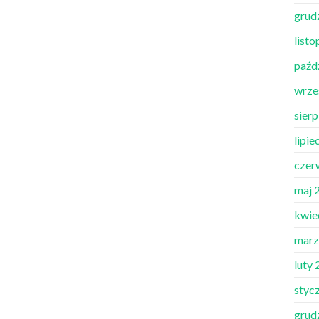
grud
list
paźd
wrze
sier
lipie
czer
maj 
kwie
marz
luty
styc
grud