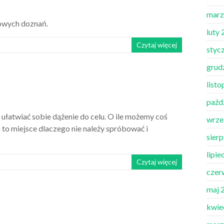
marz
nowych doznań.
luty
Czytaj więcej
styc
grud
list
paźd
by ułatwiać sobie dążenie do celu. O ile możemy coś
wrze
 to miejsce dlaczego nie należy spróbować i
sier
lipie
Czytaj więcej
czer
maj 
kwie