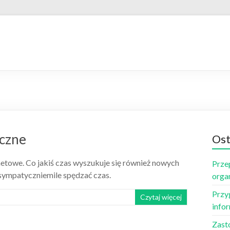
yczne
Ost
netowe. Co jakiś czas wyszukuje się również nowych
Prze
 sympatyczniemile spędzać czas.
orga
Przy
Czytaj więcej
info
Zast