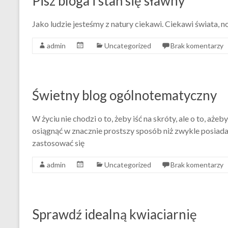
Pisz bloga i stań się sławny
Jako ludzie jesteśmy z natury ciekawi. Ciekawi świata, 
admin
Uncategorized
Brak komentarzy
Świetny blog ogólnotematyczny
W życiu nie chodzi o to, żeby iść na skróty, ale o to, aże
osiągnąć w znacznie prostszy sposób niż zwykle posiada
zastosować się
admin
Uncategorized
Brak komentarzy
Sprawdź idealną kwiaciarnię