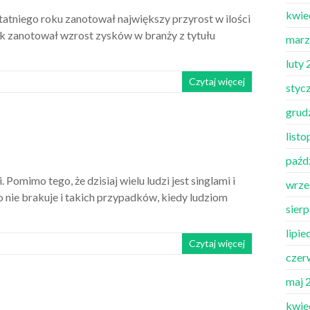
kwie
statniego roku zanotował największy przyrost w ilości
ok zanotował wzrost zysków w branży z tytułu
marz
luty
Czytaj więcej
styc
grud
list
paźd
Pomimo tego, że dzisiaj wielu ludzi jest singlami i
wrze
to nie brakuje i takich przypadków, kiedy ludziom
sier
lipie
Czytaj więcej
czer
maj 
kwie