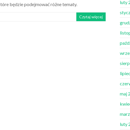
luty
 które będzie podejmować różne tematy.
styc
Czytaj więcej
grud
list
paźd
wrze
sier
lipie
czer
maj 
kwie
marz
luty