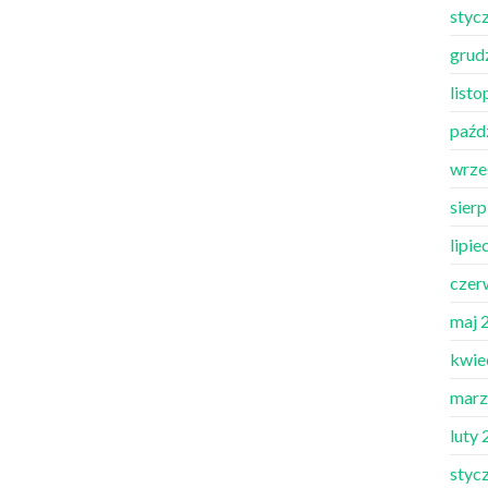
styc
grud
list
paźd
wrze
sier
lipie
czer
maj 
kwie
marz
luty
styc