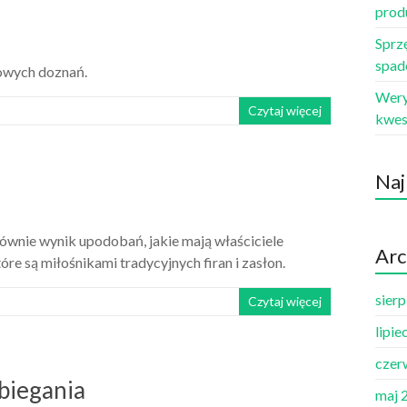
prod
Sprz
spad
nowych doznań.
Wery
Czytaj więcej
kwes
Naj
ównie wynik upodobań, jakie mają właściciele
Arc
re są miłośnikami tradycyjnych firan i zasłon.
sier
Czytaj więcej
lipie
czer
 biegania
maj 