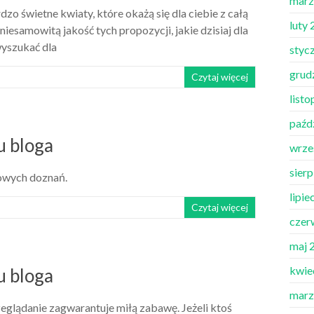
marz
dzo świetne kwiaty, które okażą się dla ciebie z całą
luty
samowitą jakość tych propozycji, jakie dzisiaj dla
wyszukać dla
styc
grud
Czytaj więcej
list
paźd
u bloga
wrze
sier
nowych doznań.
lipie
Czytaj więcej
czer
maj 
kwie
u bloga
marz
rzeglądanie zagwarantuje miłą zabawę. Jeżeli ktoś