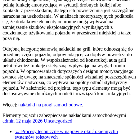
pełnią funkcję amortyzującą w sytuacji drobnych kolizji albo
kontaktu z przeszkodami, dlatego ich powierzchnia jest szczególnie
narażona na uszkodzenia. W analizach motoryzacyjnych podkreśla
się, że dodatkowe elementy ochronne mogą wpływać na
zmniejszenie skutków eksploatacyjnych wynikających z
codziennego użytkowania pojazdu w przestrzeni miejskiej a także
poza nią.
Odrębną kategorię stanowią nakładki na grill, które odnoszą się do
przedniej części pojazdu, odpowiadającej za dopływ powietrza do
układu chłodzenia. W współzależności od konstrukcji auta grill
pełni również funkcję estetyczną, wpływając na wygląd frontu
pojazdu. W opracowaniach dotyczących designu motoryzacyjnego
zwraca się uwagę na znaczenie spójności wizualnej poszczególnych
elementów nadwozia, co wpływa na ogólny odbiór stylistyczny
pojazdu. W zależności od projektu, tego typu elementy mogą być
dostosowywane do różnych modeli i rozwiązań konstrukcyjnych.
Więcej:
nakładki na progi samochodowe
.
Elementy pojazdu zabezpieczane nakładkami samochodowymi
admin
12 maja 2026
Uncategorized
←
Procesy techniczne w naprawie okuć okiennych i
systemów roletowych