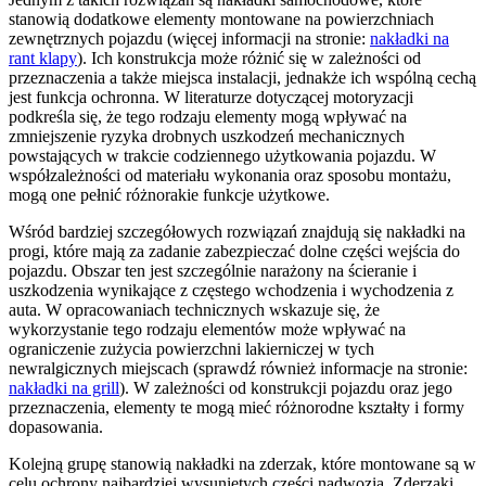
stanowią dodatkowe elementy montowane na powierzchniach
zewnętrznych pojazdu (więcej informacji na stronie:
nakładki na
rant klapy
). Ich konstrukcja może różnić się w zależności od
przeznaczenia a także miejsca instalacji, jednakże ich wspólną cechą
jest funkcja ochronna. W literaturze dotyczącej motoryzacji
podkreśla się, że tego rodzaju elementy mogą wpływać na
zmniejszenie ryzyka drobnych uszkodzeń mechanicznych
powstających w trakcie codziennego użytkowania pojazdu. W
współzależności od materiału wykonania oraz sposobu montażu,
mogą one pełnić różnorakie funkcje użytkowe.
Wśród bardziej szczegółowych rozwiązań znajdują się nakładki na
progi, które mają za zadanie zabezpieczać dolne części wejścia do
pojazdu. Obszar ten jest szczególnie narażony na ścieranie i
uszkodzenia wynikające z częstego wchodzenia i wychodzenia z
auta. W opracowaniach technicznych wskazuje się, że
wykorzystanie tego rodzaju elementów może wpływać na
ograniczenie zużycia powierzchni lakierniczej w tych
newralgicznych miejscach (sprawdź również informacje na stronie:
nakładki na grill
). W zależności od konstrukcji pojazdu oraz jego
przeznaczenia, elementy te mogą mieć różnorodne kształty i formy
dopasowania.
Kolejną grupę stanowią nakładki na zderzak, które montowane są w
celu ochrony najbardziej wysuniętych części nadwozia. Zderzaki