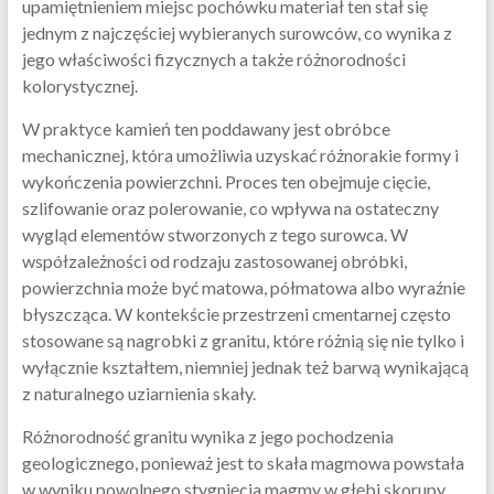
upamiętnieniem miejsc pochówku materiał ten stał się
jednym z najczęściej wybieranych surowców, co wynika z
jego właściwości fizycznych a także różnorodności
kolorystycznej.
W praktyce kamień ten poddawany jest obróbce
mechanicznej, która umożliwia uzyskać różnorakie formy i
wykończenia powierzchni. Proces ten obejmuje cięcie,
szlifowanie oraz polerowanie, co wpływa na ostateczny
wygląd elementów stworzonych z tego surowca. W
współzależności od rodzaju zastosowanej obróbki,
powierzchnia może być matowa, półmatowa albo wyraźnie
błyszcząca. W kontekście przestrzeni cmentarnej często
stosowane są nagrobki z granitu, które różnią się nie tylko i
wyłącznie kształtem, niemniej jednak też barwą wynikającą
z naturalnego uziarnienia skały.
Różnorodność granitu wynika z jego pochodzenia
geologicznego, ponieważ jest to skała magmowa powstała
w wyniku powolnego stygnięcia magmy w głębi skorupy