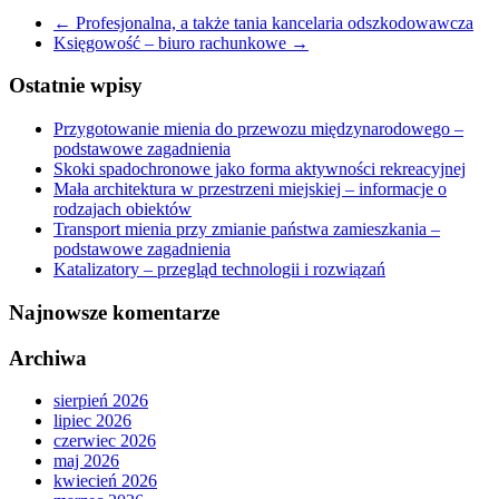
←
Profesjonalna, a także tania kancelaria odszkodowawcza
Księgowość – biuro rachunkowe
→
Ostatnie wpisy
Przygotowanie mienia do przewozu międzynarodowego –
podstawowe zagadnienia
Skoki spadochronowe jako forma aktywności rekreacyjnej
Mała architektura w przestrzeni miejskiej – informacje o
rodzajach obiektów
Transport mienia przy zmianie państwa zamieszkania –
podstawowe zagadnienia
Katalizatory – przegląd technologii i rozwiązań
Najnowsze komentarze
Archiwa
sierpień 2026
lipiec 2026
czerwiec 2026
maj 2026
kwiecień 2026