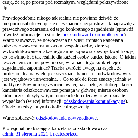
czują, że są po prostu pod rozmaitymi względami pokrzywdzone
itp.
Prawdopodobnie nikogo tak realnie nie powinno dziwić, że
niesporo osób decyduje się na wsparcie specjalistów tak naprawdę z
prawdziwego zdarzenia od tego konkretnego zagadnienia (sprawdź
również informacje na stronie:
odszkodowania komunikacyjne
).
Warto zauważyć, że nowoczesna na wielu frontach kancelaria
odszkodowawcza ma w swoim zespole osoby, które są
wykwalifikowane a także regularnie poprawiają swoje kwalifikacje,
co powinno być tak realnie dla każdej osoby bardzo istotne. O jakim
jeszcze temacie nie powinno się w ramach tego konkretnego
zagadnienia zapominać? Trzeba zwrócić uwagę na aspekt, że
profesjonalna na wielu płaszczyznach kancelaria odszkodowawcza
jest wyjątkowo uniwersalna… Co to tak de facto znaczy jednak w
praktyce? Powinno się zwrócić uwagę na aspekt, że dobrej jakości
kancelaria odszkodowawcza pomaga w głównej mierze osobom,
które uczestniczyły w tym momencie lub niedawno w rozmaite
wypadkach (więcej informacji:
odszkodowania komunikacyjne
).
Chodzi między innymi o kolizje drogowe itp.
Warto zobaczyć:
odszkodowania powypadkowe
.
Profesjonalnie działająca kancelaria odszkodowawcza
admin
31 sierpnia 2021
Uncategorized