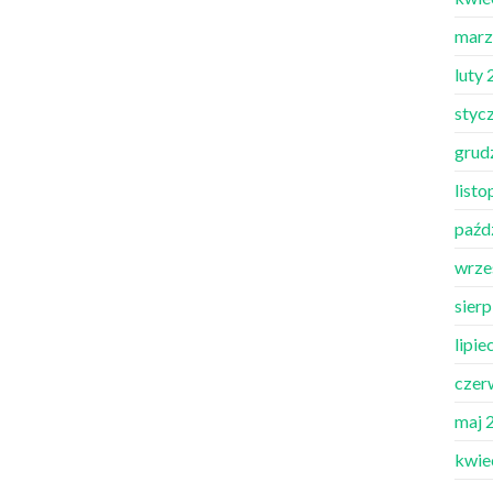
marz
luty
styc
grud
list
paźd
wrze
sier
lipie
czer
maj 
kwie