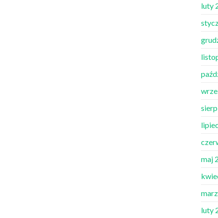
luty
styc
grud
list
paźd
wrze
sier
lipie
czer
maj 
kwie
marz
luty