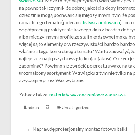
świerkowa
). Może to być na przykład ćwierćwałek pcv l
na pewno taki czynnik, że dobrej jakości sklepy interne
dziedzinie mogą pochwalić się między innymi tym, że po
ramach tego tematu (polecam:
listwa anodowana
). Inna
współpracują praktycznie każdego dnia z bardzo dobry
albo między innymi profile ze stali nierdzewnej mogą b
więcej są to elementy o w rzeczywistości bardzo bardzo 
właśnie z tego konkretnego tematu? Warto zauważyć, że
najlepsze z najlepszych uwzględniając jakość. O czym j
zapominać? Powinno się zwrócić po prostu uwagę na taki
urozmaicony asortyment. W związku z tym nie tylko na p
zwyczajnie przez Was wybrane.
Zobacz także:
materiały wykończeniowe warszawa
.
admin
Uncategorized
←
Naprawdę profesjonalny montaż fotowoltaiki