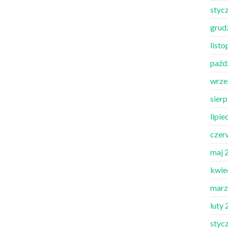
styc
grud
list
paźd
wrze
sier
lipie
czer
maj 
kwie
marz
luty
styc