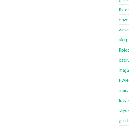
list
paźd
wrze
sier
lipie
czer
maj 
kwie
marz
luty
styc
grud