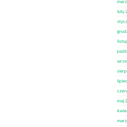
marz
luty
styc
grud
list
paźd
wrze
sier
lipie
czer
maj 
kwie
marz