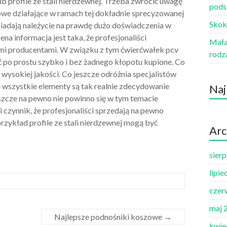
ub profile ze stali nierdzewnej. Trzeba zwrócić uwagę
pods
towe działające w ramach tej dokładnie sprecyzowanej
Skok
siadają należycie na prawdę dużo doświadczenia w
 cena informacja jest taka, że profesjonaliści
Mała 
mi producentami. W związku z tym ćwierćwałek pcv
rodz
yć po prostu szybko i bez żadnego kłopotu kupione. Co
wysokiej jakości. Co jeszcze odróżnia specjalistów
 wszystkie elementy są tak realnie zdecydowanie
Naj
eszcze na pewno nie powinno się w tym temacie
 czynnik, że profesjonaliści sprzedają na pewno
rzykład profile ze stali nierdzewnej mogą być
Arc
sier
lipie
czer
maj 
Najlepsze podnośniki koszowe
→
kwie