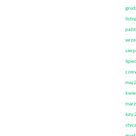
grud
list
paźd
wrze
sier
lipie
czer
maj 
kwie
marz
luty
styc
grud