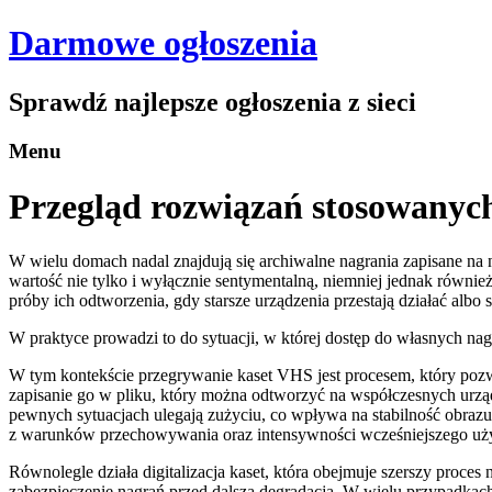
Darmowe ogłoszenia
Sprawdź najlepsze ogłoszenia z sieci
Menu
Przegląd rozwiązań stosowanych
W wielu domach nadal znajdują się archiwalne nagrania zapisane na n
wartość nie tylko i wyłącznie sentymentalną, niemniej jednak równi
próby ich odtworzenia, gdy starsze urządzenia przestają działać alb
W praktyce prowadzi to do sytuacji, w której dostęp do własnych nagr
W tym kontekście przegrywanie kaset VHS jest procesem, który pozwa
zapisanie go w pliku, który można odtworzyć na współczesnych urzą
pewnych sytuacjach ulegają zużyciu, co wpływa na stabilność obraz
z warunków przechowywania oraz intensywności wcześniejszego uż
Równolegle działa digitalizacja kaset, która obejmuje szerszy proces
zabezpieczenie nagrań przed dalszą degradacją. W wielu przypadkac