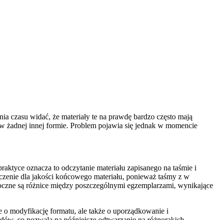
ia czasu widać, że materiały te na prawdę bardzo często mają
 w żadnej innej formie. Problem pojawia się jednak w momencie
aktyce oznacza to odczytanie materiału zapisanego na taśmie i
czenie dla jakości końcowego materiału, ponieważ taśmy z w
doczne są różnice między poszczególnymi egzemplarzami, wynikające
ie o modyfikację formatu, ale także o uporządkowanie i
rdów, co pozwala na późniejsze odtwarzanie na różnorakich