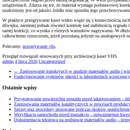
urządzeniach. Zdarza się też, że materiał wymaga podstawowej korek
uzależniony jest od jakości źródła oraz sposobu jego przechowywania 
W praktyce przegrywanie kaset wideo wiąże się z koniecznością zacho
dźwięku, niemniej jednak również kontrolę nad stabilnością sygnału
samej kolekcji, co wynika z różnych warunków nagrywania. W dłuższe
całkowitemu zniszczeniu, jeżeli pozostaną jedynie na analogowych n
Polecamy:
przegrywanie vhs
.
Przegląd rozwiązań stosowanych przy archiwizacji kaset VHS
admin
4 lipca 2026
Uncategorized
←
Zastosowanie transkrypcji w analizie materiałów audio i wi
Funkcjonowanie systemów jakości w laboratoriach wzorcując
Ostatnie wpisy
Przygotowanie powierzchni pojazdu przed lakierowaniem – in
Zastosowania materiałów katalitycznych w procesach produkc
Sprzęt oraz procedury stosowane podczas skoków spadochro
Weryfikacja samochodu przed transakcją – najważniejsze kwes
Dokumentacja tekstowa na podstawie materiałów audio – prze