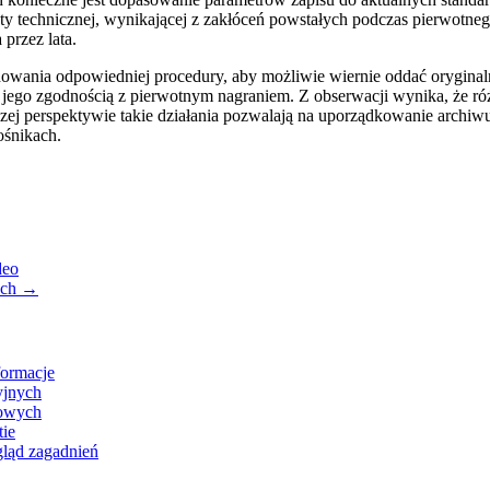
ty technicznej, wynikającej z zakłóceń powstałych podczas pierwotneg
przez lata.
wania odpowiedniej procedury, aby możliwie wiernie oddać oryginalny 
 i jego zgodnością z pierwotnym nagraniem. Z obserwacji wynika, że r
j perspektywie takie działania pozwalają na uporządkowanie archiwum 
ośnikach.
deo
ych
→
formacje
yjnych
nowych
tie
gląd zagadnień