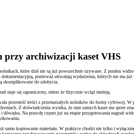
 przy archiwizacji kaset VHS
ośnikach, które dziś nie są już powszechnie używane. Z punktu widzen
eż dokumentacyjną, ponieważ utrwalają wydarzenia, których nie ma już
o są skomplikowane do zdobycia.
ań staje się ograniczony, mimo że fizycznie wciąż istnieją.
la przenieść treści z przestarzałych nośników do formy cyfrowej. W pr
dzeniach. Z doświadczenia wynika, że stan samych kaset ma spore zna
u i dźwięku. Na prawdę często już na etapie przygotowania nagrań wi
ytkowania.
 niż samo kopiowanie materiału. W praktyce chodzi nie tylko i wyłączn
h konieczne jest dopasowanie parametrów zapisu do aktualnych standa