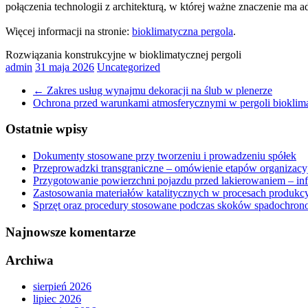
połączenia technologii z architekturą, w której ważne znaczenie ma 
Więcej informacji na stronie:
bioklimatyczna pergola
.
Rozwiązania konstrukcyjne w bioklimatycznej pergoli
admin
31 maja 2026
Uncategorized
←
Zakres usług wynajmu dekoracji na ślub w plenerze
Ochrona przed warunkami atmosferycznymi w pergoli bioklim
Ostatnie wpisy
Dokumenty stosowane przy tworzeniu i prowadzeniu spółek
Przeprowadzki transgraniczne – omówienie etapów organizacy
Przygotowanie powierzchni pojazdu przed lakierowaniem – in
Zastosowania materiałów katalitycznych w procesach produkc
Sprzęt oraz procedury stosowane podczas skoków spadochro
Najnowsze komentarze
Archiwa
sierpień 2026
lipiec 2026