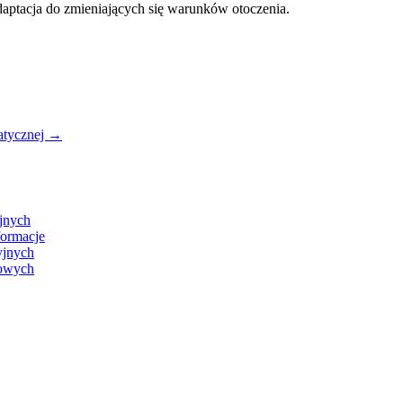
adaptacja do zmieniających się warunków otoczenia.
atycznej
→
jnych
formacje
yjnych
nowych