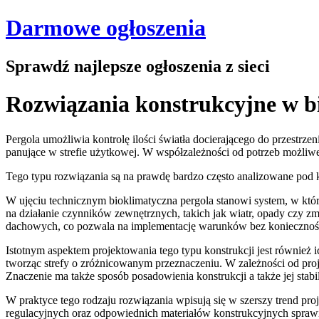
Darmowe ogłoszenia
Sprawdź najlepsze ogłoszenia z sieci
Rozwiązania konstrukcyjne w bi
Pergola umożliwia kontrolę ilości światła docierającego do przestr
panujące w strefie użytkowej. W współzależności od potrzeb możliw
Tego typu rozwiązania są na prawdę bardzo często analizowane pod ką
W ujęciu technicznym bioklimatyczna pergola stanowi system, w kt
na działanie czynników zewnętrznych, takich jak wiatr, opady czy z
dachowych, co pozwala na implementację warunków bez konieczności 
Istotnym aspektem projektowania tego typu konstrukcji jest również
tworząc strefy o zróżnicowanym przeznaczeniu. W zależności od proje
Znaczenie ma także sposób posadowienia konstrukcji a także jej sta
W praktyce tego rodzaju rozwiązania wpisują się w szerszy trend pr
regulacyjnych oraz odpowiednich materiałów konstrukcyjnych sprawi