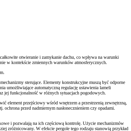
b całkowite otwieranie i zamykanie dachu, co wpływa na warunki
czenie w kontekście zmiennych warunków atmosferycznych.
ym.
e mechanizmy sterujące. Elementy konstrukcyjne muszą być odporne
nia umożliwiające automatyczną regulację ustawienia lameli
az jej funkcjonalność w różnych sytuacjach pogodowych.
owić element przejściowy wśród wnętrzem a przestrzenią zewnętrzną,
e, tj. ochrona przed nadmiernym nasłonecznieniem czy opadami.
iskowe i pozwalają na ich częściową kontrolę. Użycie mechanizmów
iej zróżnicowany. W efekcie pergole tego rodzaju stanowią przykład