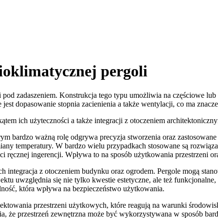
oklimatycznej pergoli
zeni pod zadaszeniem. Konstrukcja tego typu umożliwia na częściowe lu
e jest dopasowanie stopnia zacienienia a także wentylacji, co ma zna
tem ich użyteczności a także integracji z otoczeniem architektoniczn
órym bardzo ważną rolę odgrywa precyzja stworzenia oraz zastosowan
miany temperatury. W bardzo wielu przypadkach stosowane są rozwiąza
ręcznej ingerencji. Wpływa to na sposób użytkowania przestrzeni or
 ich integracja z otoczeniem budynku oraz ogrodem. Pergole mogą stan
ktu uwzględnia się nie tylko kwestie estetyczne, ale też funkcjonaln
bilność, która wpływa na bezpieczeństwo użytkowania.
ojektowania przestrzeni użytkowych, które reagują na warunki środow
a, że przestrzeń zewnętrzna może być wykorzystywana w sposób bardz