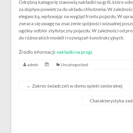
Odrębną kategorię stanowią nakładki na grill, które odn
za dopływ powietrza do układu chłodzenia. W zależności 
elegancką, wpływając na wygląd frontu pojazdu. W op
zwraca się uwagę na znaczenie spójności wizualnej po
ogólny odbiór stylistyczny pojazdu. W zależności od p
do różnorakich modeli i rozwiązań konstrukcyjnych.
Źródło informacji:
nakładki na progi
.
admin
Uncategorized
←
Zakres świadczeń w domu opieki senioralnej
Charakterystyka za