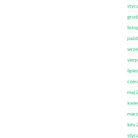
styc
grud
list
paźd
wrze
sier
lipie
czer
maj 
kwie
marz
luty
styc